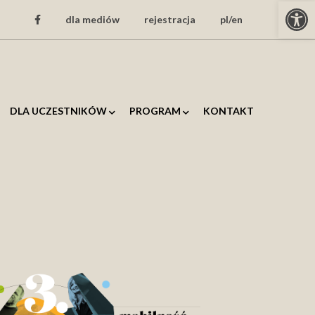
Open
dla mediów
rejestracja
pl/en
DLA UCZESTNIKÓW
PROGRAM
KONTAKT