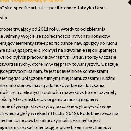
ieści o współczesnym świecie
", site-specific art, site-specific dance, fabryka Ursus
wska
proces trwający od 2011 roku. Wtedy to od zbierania
ne Jaśminy Wójcik ze społecznością byłych robotników
erający elementy site-specific dance, nawiązujący do ruchu
mrę spinającą projekt. Pomysł na odwołanie się do „pamięci
i wśród byłych pracowników fabryki Ursus, którzy w czasie
warzali ruchy, które im w tej pracy towarzyszyły. Okazuje
ejsce przypomina nam, że jest ucieleśnione kontekstami
sieć będąc połączone z innymi miejscami, czasami i ludźmi
nty ciało stanowi naszą zdolność widzenia, dotykania,
ałość tych cielesnych zdolności i nawyków, które rozwinęły
szłością. Maszynistka czy organista muszą najpierw
domie używając klawiszy, by po czasie wykonywać swoje
ich wiedza „leży w rękach” (Fuchs, 2012). Podobnie rzecz ma
echaniczne powtarzalne czynności. Pamięć ta jest
aga nam uzyskać orientację w przestrzeni mieszkania, w