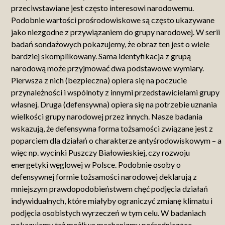
przeciwstawiane jest często interesowi narodowemu.
Podobnie wartości prośrodowiskowe są często ukazywane
jako niezgodne z przywiązaniem do grupy narodowej. W serii
badań sondażowych pokazujemy, że obraz ten jest o wiele
bardziej skomplikowany. Sama identyfikacja z grupą
narodową może przyjmować dwa podstawowe wymiary.
Pierwsza z nich (bezpieczna) opiera się na poczucie
przynależności i wspólnoty z innymi przedstawicielami grupy
własnej. Druga (defensywna) opiera się na potrzebie uznania
wielkości grupy narodowej przez innych. Nasze badania
wskazują, że defensywna forma tożsamości związane jest z
poparciem dla działań o charakterze antyśrodowiskowym – a
więc np. wycinki Puszczy Białowieskiej, czy rozwoju
energetyki węglowej w Polsce. Podobnie osoby o
defensywnej formie tożsamości narodowej deklarują z
mniejszym prawdopodobieństwem chęć podjęcia działań
indywidualnych, które miałyby ograniczyć zmianę klimatu i
podjęcia osobistych wyrzeczeń w tym celu. W badaniach
pokazujemy też możliwe mechanizmy pośredniczące