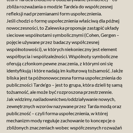
zbliża rozważania o modzie Tarde’a do współczesnej
refleksji nad przemianami form uspołecznienia.
Jeśli chodzi o formę uspołecznienia właściwą dla późnej
nowoczesności, to Zalewska proponuje zastąpić układy
sieciowe wspólnotami symbolicznymi (Cohen, Gergen –
pojęcie używane przez badaczy współczesnej
wspólnotowości), w których niekonieczny jest element
współbycia i współzależności. Wspólnoty symboliczne
oferują członkom pewne znaczenia, z którymi oni się
identyfikują i które nadają im kulturową tożsamość. Jakże
bliska jest ta późnonowoczesna forma uspołecznienia do
publiczności Tarde’go – jest to grupa, która dzieli tę samą
tożsamość, ale może być rozproszona przestrzennie.
Jak widzimy, naśladownictwo/oddziaływanie nowych,
zewnętrznych wzorów nazywane przez Tarda modą oraz
publiczność – czyli forma uspołecznienia, w której
mechanizm mody reguluje zachowanie to koncepcje o
zbliżonych znaczeniach wobec współczesnych rozważań