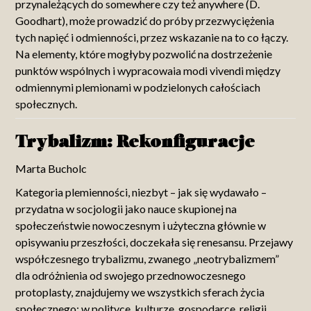
przynależących do somewhere czy też anywhere (D.
Goodhart), może prowadzić do próby przezwyciężenia
tych napięć i odmienności, przez wskazanie na to co łączy.
Na elementy, które mogłyby pozwolić na dostrzeżenie
punktów wspólnych i wypracowaia modi vivendi między
odmiennymi plemionami w podzielonych całościach
społecznych.
Trybalizm: Rekonfiguracje
Marta Bucholc
Kategoria plemienności, niezbyt – jak się wydawało –
przydatna w socjologii jako nauce skupionej na
społeczeństwie nowoczesnym i użyteczna głównie w
opisywaniu przeszłości, doczekała się renesansu. Przejawy
współczesnego trybalizmu, zwanego „neotrybalizmem”
dla odróżnienia od swojego przednowoczesnego
protoplasty, znajdujemy we wszystkich sferach życia
społecznego: w polityce, kulturze, gospodarce, religii,