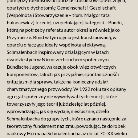
pomiędzy toennisowski podział stosunków społecznych,
opartych o dychotomię Gemeinschaft i Gesellschaft
(Wspólnota i Stowarzyszenie – tłum. Małgorzata
Łukasiewicz) trzeciej, uzupełniającej kategorii – Bundu,
którą na potrzeby referatu autor określa również jako
Przymierze. Bund w tym ujęciu jest konstruowaną, w
oparciu o łączące ideały, wspólnotą afektywną.
Schmalenbach inspirowany działającym w latach
dwudziestych w Niemczech ruchem społecznym
Bündische Jugend, wskazuje obok więziotwórczych
komponentów, takich jak przyjaźnie, spontaniczność i
entuzjazm dla sprawy, także na konieczny udział
charyzmatycznego przywódcy. W 1922 roku tak opisany
agregat społeczny nie wywoływał tych emocji, które
towarzyszyły jego teorii już dziesięć lat później,
wprowadzając, jak się wydaje, niesłusznie, dzieło
Schmalenbacha do grupy tych, które uznano następnie za
teoretyczny fundament nazizmu, powodując, że dorobek
naukowy Hermana Schmalenbacha aż do lat 70. XX wieku