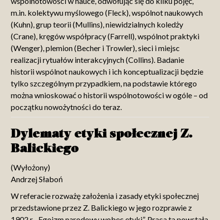
wspólnotowości w nauce, odwołując się do kilku pojęć,
m.in. kolektywu myślowego (Fleck), wspólnot naukowych
(Kuhn), grup teorii (Mullins), niewidzialnych koledży
(Crane), kręgów współpracy (Farrell), wspólnot praktyki
(Wenger), plemion (Becher i Trowler), sieci i miejsc
realizacji rytuałów interakcyjnych (Collins). Badanie
historii wspólnot naukowych i ich konceptualizacji będzie
tylko szczególnym przypadkiem, na podstawie którego
można wnioskować o historii wspólnotowości w ogóle – od
początku nowożytności do teraz.
Dylematy etyki społecznej Z.
Balickiego
(Wyłożony)
Andrzej Słaboń
W referacie rozważę założenia i zasady etyki społecznej
przedstawione przez Z. Balickiego w jego rozprawie z
1902 r. „Egoizm narodowy wobec etyki”. Praca ta powstała