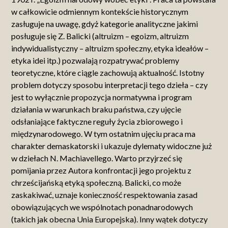
w całkowicie odmiennym kontekście historycznym
zasługuje na uwagę, gdyż kategorie analityczne jakimi
posługuje się Z. Balicki (altruizm – egoizm, altruizm
indywidualistyczny – altruizm społeczny, etyka ideałów –
etyka idei itp.) pozwalają rozpatrywać problemy
teoretyczne, które ciągle zachowują aktualność. Istotny
problem dotyczy sposobu interpretacji tego dzieła – czy
jest to wyłącznie propozycja normatywna i program
działania w warunkach braku państwa, czy ujęcie
odsłaniające faktyczne reguły życia zbiorowego i
międzynarodowego. W tym ostatnim ujęciu praca ma
charakter demaskatorski i ukazuje dylematy widoczne już
w dziełach N. Machiavellego. Warto przyjrzeć się
pomijania przez Autora konfrontacji jego projektu z
chrześcijańską etyką społeczną. Balicki, co może
zaskakiwać, uznaje konieczność respektowania zasad
obowiązujących we wspólnotach ponadnarodowych
(takich jak obecna Unia Europejska). Inny wątek dotyczy