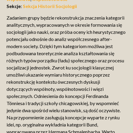
Sekcje
:
Sekcja Historii Socjologii
Zadaniem grupy będzie rekonstrukcja znaczenia kategorii
analitycznych, wypracowanych w okresie formowania się
socjologii jako nauki, oraz próba oceny ich heurystycznego
potencjału odnośnie do analiz współczesnego after-
modern society. Dzięki tym kategoriom możliwa jest
podbudowana teoretycznie analiza kształtowania się
różnych typów porządku (ładu) społecznego oraz procesu
socjalizacji jednostek. Zwrot ku socjologii klasycznej
umożliwi ukazanie wymiaru historycznego poprzez
rekonstrukcję kontekstu ówczesnych dyskusji
dotyczących wspólnoty, wspólnotowości i więzi
społecznych. Odniesienia do koncepcji Ferdinanda
Tönniesa i tradycji szkoły chicagowskiej, by wspomnieć
jedynie dwa spośród wielu stanowisk, są dość oczywiste.
Na przypomnienie zasługują koncepcje wyparte z rynku
idei, np. oryginalna wykładnia kategorii Bund,
wypracowana przez Hermana Schmalenbacha. Warto