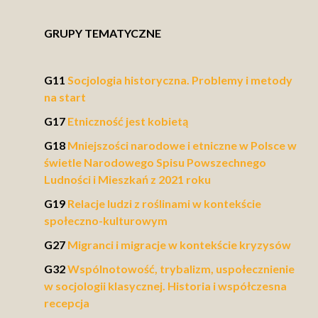
GRUPY TEMATYCZNE
G11
Socjologia historyczna. Problemy i metody
na start
G17
Etniczność jest kobietą
G18
Mniejszości narodowe i etniczne w Polsce w
świetle Narodowego Spisu Powszechnego
Ludności i Mieszkań z 2021 roku
G19
Relacje ludzi z roślinami w kontekście
społeczno-kulturowym
G27
Migranci i migracje w kontekście kryzysów
G32
Wspólnotowość, trybalizm, uspołecznienie
w socjologii klasycznej. Historia i współczesna
recepcja