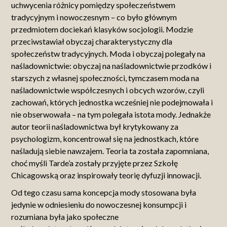
uchwycenia różnicy pomiędzy społeczeństwem
tradycyjnym i nowoczesnym – co było głównym
przedmiotem dociekań klasyków socjologii. Modzie
przeciwstawiał obyczaj charakterystyczny dla
społeczeństw tradycyjnych. Moda i obyczaj polegały na
naśladownictwie: obyczaj na naśladownictwie przodków i
starszych z własnej społeczności, tymczasem moda na
naśladownictwie współczesnych i obcych wzorów, czyli
zachowań, których jednostka wcześniej nie podejmowała i
nie obserwowała – na tym polegała istota mody. Jednakże
autor teorii naśladownictwa był krytykowany za
psychologizm, koncentrował się na jednostkach, które
naśladują siebie nawzajem. Teoria ta została zapomniana,
choć myśli Tarde’a zostały przyjęte przez Szkołę
Chicagowską oraz inspirowały teorię dyfuzji innowacji.
Od tego czasu sama koncepcja mody stosowana była
jedynie w odniesieniu do nowoczesnej konsumpcji i
rozumiana była jako społeczne