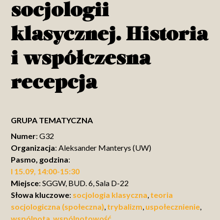
socjologii
klasycznej. Historia
i współczesna
recepcja
GRUPA TEMATYCZNA
Numer
: G32
Organizacja
: Aleksander Manterys (UW)
Pasmo, godzina
:
I 15.09, 14:00-15:30
Miejsce
: SGGW, BUD. 6, Sala D-22
Słowa kluczowe
:
socjologia klasyczna
,
teoria
socjologiczna (społeczna)
,
trybalizm
,
uspołecznienie
,
wspólnota
,
wspólnotowość