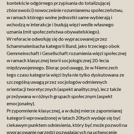
kontekście odgórnego przypisania do totalizującej
zbiorowości) nowocześnie rozumianemu społeczeństwu,
w ramach którego wolne jednostki same wybierają i
wchodzą w interakcje i budują więzi wedle własnego
uznania (mit społeczeństwa obywatelskiego).
W referacie odwołuję się do wypracowanej przez
Schammalenbacha kategorii Bund, jako trzeciego obok
Gemmeinschaft i Gesellschaft rozumienia więzi społecznej
w ramach klasycznej teorii socjologicznej 20-lecia
międzywojennego. Biorąc pod uwagę, że w Niemczech
tego czasu kategoria więzi była nie tylko dyskutowana ze
szczególną uwagą przez socjologów odmiennych
orientacji teoretycznych (aspekt analityczny), lecz także
przeżywana w różnych grupach społecznym (aspekt
emocjonalny).
Przypomnienie klasycznej, a w dużej mierze zapomnianej
kategorii wprowadzonej w latach 20tych wydaje się być
ciekawym punktem odniesienia, który być może pozwoli na
wypracowanie narzędzi pozwalających na uchwycenie