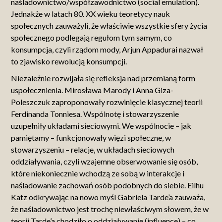
naśladownictwo/współzawodnictwo (social emulation).
Jednakże w latach 80. XX wieku teoretycy nauk
społecznych zauważyli, że właściwie wszystkie sfery życia
społecznego podlegają regułom tym samym, co
konsumpcja, czyli rządom mody, Arjun Appadurai nazwał
to zjawisko rewolucją konsumpcji.
Niezależnie rozwijała się refleksja nad przemianą form
uspołecznienia. Mirosława Marody i Anna Giza-
Poleszczuk zaproponowały rozwinięcie klasycznej teorii
Ferdinanda Tonniesa. Wspólnotę i stowarzyszenie
uzupełniły układami sieciowymi. We wspólnocie – jak
pamiętamy – funkcjonowały więzi społeczne, w
stowarzyszeniu – relacje, w układach sieciowych
oddziaływania, czyli wzajemne obserwowanie się osób,
które niekoniecznie wchodzą ze sobą w interakcje i
naśladowanie zachowań osób podobnych do siebie. Eilhu
Katz odkrywając na nowo myśl Gabriela Tarde’a zauważa,
że naśladownictwo jest trochę niewłaściwym słowem, że w
teorii Tarde’a chodziło o oddziaływanie (influence) – co