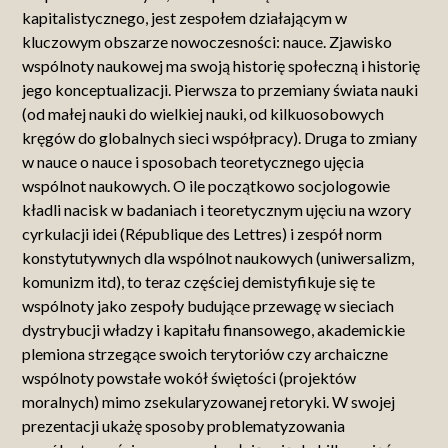
kapitalistycznego, jest zespołem działającym w
kluczowym obszarze nowoczesności: nauce. Zjawisko
wspólnoty naukowej ma swoją historię społeczną i historię
jego konceptualizacji. Pierwsza to przemiany świata nauki
(od małej nauki do wielkiej nauki, od kilkuosobowych
kręgów do globalnych sieci współpracy). Druga to zmiany
w nauce o nauce i sposobach teoretycznego ujęcia
wspólnot naukowych. O ile początkowo socjologowie
kładli nacisk w badaniach i teoretycznym ujęciu na wzory
cyrkulacji idei (République des Lettres) i zespół norm
konstytutywnych dla wspólnot naukowych (uniwersalizm,
komunizm itd), to teraz częściej demistyfikuje się te
wspólnoty jako zespoły budujące przewagę w sieciach
dystrybucji władzy i kapitału finansowego, akademickie
plemiona strzegące swoich terytoriów czy archaiczne
wspólnoty powstałe wokół świętości (projektów
moralnych) mimo zsekularyzowanej retoryki. W swojej
prezentacji ukażę sposoby problematyzowania