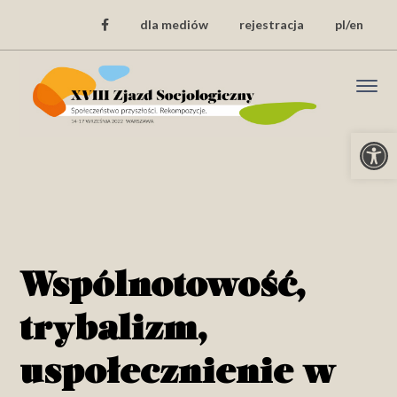
dla mediów
rejestracja
pl/en
Open
Wspólnotowość,
trybalizm,
uspołecznienie w