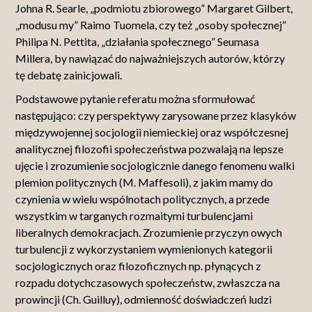
Johna R. Searle, „podmiotu zbiorowego” Margaret Gilbert,
„modusu my” Raimo Tuomela, czy też „osoby społecznej”
Philipa N. Pettita, „działania społecznego” Seumasa
Millera, by nawiązać do najważniejszych autorów, którzy
tę debatę zainicjowali.
Podstawowe pytanie referatu można sformułować
następująco: czy perspektywy zarysowane przez klasyków
międzywojennej socjologii niemieckiej oraz współczesnej
analitycznej filozofii społeczeństwa pozwalają na lepsze
ujęcie i zrozumienie socjologicznie danego fenomenu walki
plemion politycznych (M. Maffesoli), z jakim mamy do
czynienia w wielu wspólnotach politycznych, a przede
wszystkim w targanych rozmaitymi turbulencjami
liberalnych demokracjach. Zrozumienie przyczyn owych
turbulencji z wykorzystaniem wymienionych kategorii
socjologicznych oraz filozoficznych np. płynących z
rozpadu dotychczasowych społeczeństw, zwłaszcza na
prowincji (Ch. Guilluy), odmienność doświadczeń ludzi