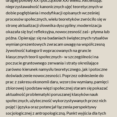
drugiej połowy XX i początków XXI wieku. Akcentując
nieprzystawalność kanonicznych ujęć teoretycznych w
dobie pogłębiania i modyfikacji opisanych wcześniej
procesów społecznych, wielu teoretyków zwróciło się w
stronę aktualizacji słownika dyscypliny; modernizacja
okazała się być refleksyjna, nowoczesność zaś– płynna lub
późna. Opierając się na badaniach świątecznych rytuałów
wymian prezentowych zwracam uwagę na współczesną
żywotność kategorii wypracowanych na gruncie
klasycznych teorii społecznych– w szczególności na
poczucie gruntownego zerwania i straty określające
zarówno kierunek namysłu teoretycznego, jak i potoczne
doświadczenie nowoczesności. Poprzez odniesienie do
prac z zakresu ekonomii daru, wzorców wymiany, pamięci
zbiorowej i podstaw więzi społecznej staram się pokazać
aktualność problematyki poruszanej klasyków nauk
społecznych, użyteczność wykorzystywanych przez nich
pojęć i języka oraz potencjał łączenia perspektywy
socjologicznej z antropologiczną. Punkt wyjścia dla tych