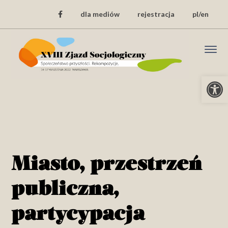
dla mediów
rejestracja
pl/en
Open
Miasto, przestrzeń
publiczna,
partycypacja