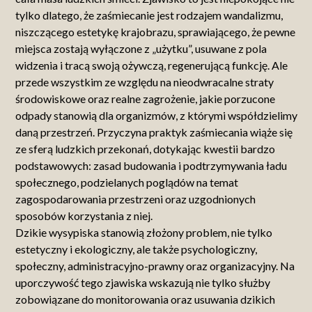
tylko dlatego, że zaśmiecanie jest rodzajem wandalizmu,
niszczącego estetykę krajobrazu, sprawiającego, że pewne
miejsca zostają wyłączone z „użytku”, usuwane z pola
widzenia i tracą swoją ożywczą, regenerującą funkcję. Ale
przede wszystkim ze względu na nieodwracalne straty
środowiskowe oraz realne zagrożenie, jakie porzucone
odpady stanowią dla organizmów, z którymi współdzielimy
daną przestrzeń. Przyczyna praktyk zaśmiecania wiąże się
ze sferą ludzkich przekonań, dotykając kwestii bardzo
podstawowych: zasad budowania i podtrzymywania ładu
społecznego, podzielanych poglądów na temat
zagospodarowania przestrzeni oraz uzgodnionych
sposobów korzystania z niej.
Dzikie wysypiska stanowią złożony problem, nie tylko
estetyczny i ekologiczny, ale także psychologiczny,
społeczny, administracyjno-prawny oraz organizacyjny. Na
uporczywość tego zjawiska wskazują nie tylko służby
zobowiązane do monitorowania oraz usuwania dzikich