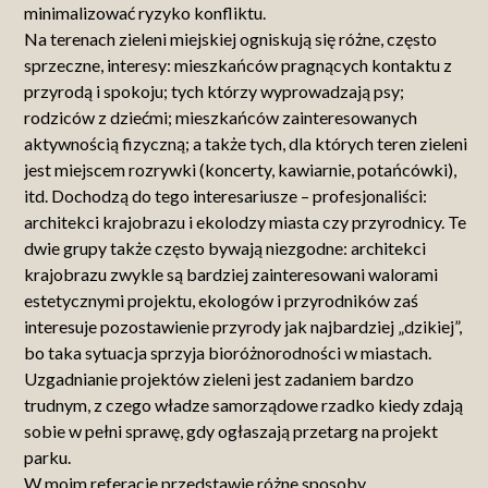
minimalizować ryzyko konfliktu.
Na terenach zieleni miejskiej ogniskują się różne, często
sprzeczne, interesy: mieszkańców pragnących kontaktu z
przyrodą i spokoju; tych którzy wyprowadzają psy;
rodziców z dziećmi; mieszkańców zainteresowanych
aktywnością fizyczną; a także tych, dla których teren zieleni
jest miejscem rozrywki (koncerty, kawiarnie, potańcówki),
itd. Dochodzą do tego interesariusze – profesjonaliści:
architekci krajobrazu i ekolodzy miasta czy przyrodnicy. Te
dwie grupy także często bywają niezgodne: architekci
krajobrazu zwykle są bardziej zainteresowani walorami
estetycznymi projektu, ekologów i przyrodników zaś
interesuje pozostawienie przyrody jak najbardziej „dzikiej”,
bo taka sytuacja sprzyja bioróżnorodności w miastach.
Uzgadnianie projektów zieleni jest zadaniem bardzo
trudnym, z czego władze samorządowe rzadko kiedy zdają
sobie w pełni sprawę, gdy ogłaszają przetarg na projekt
parku.
W moim referacie przedstawię różne sposoby