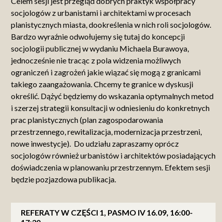
Celem sesji jest przegląd dobrych praktyk współpracy
socjologów z urbanistami i architektami w procesach
planistycznych miasta, dookreślenia w nich roli socjologów.
Bardzo wyraźnie odwołujemy się tutaj do koncepcji
socjologii publicznej w wydaniu Michaela Burawoya,
jednocześnie nie tracąc z pola widzenia możliwych
ograniczeń i zagrożeń jakie wiązać się mogą z granicami
takiego zaangażowania. Chcemy te granice w dyskusji
określić. Dążyć będziemy do wskazania optymalnych metod
i szerzej strategii konsultacji w odniesieniu do konkretnych
prac planistycznych (plan zagospodarowania
przestrzennego, rewitalizacja, modernizacja przestrzeni,
nowe inwestycje). Do udziału zapraszamy oprócz
socjologów również urbanistów i architektów posiadających
doświadczenia w planowaniu przestrzennym. Efektem sesji
będzie pozjazdowa publikacja.
REFERATY W CZĘŚCI 1, PASMO IV 16.09, 16:00-