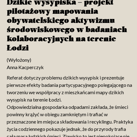
Dzikie wysypiska – projekt
pilotażowy mapowania
obywatelskiego aktywizmu
środowiskowego w badaniach
kolaboracyjnych na terenie
Łodzi
(Wyłożony)
Anna Kacperczyk
Referat dotyczy problemu dzikich wysypisk i prezentuje
pierwsze efekty badania partycypacyjnego polegającego na
tworzeniu we współpracy z mieszkańcami mapy dzikich
wysypisk na terenie Łodzi.
Odpowiedzialna gospodarka odpadami zakłada, że śmieci
powinny krążyć w obiegu zamkniętym i trafiać w
przeznaczone im miejsca składowania i recyklingu. Praktyka
życia codziennego pokazuje jednak, że do przyrody trafia
cała masa ludzkich śmieci. Zjawisko to jest niepokojące nie