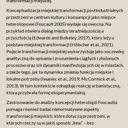
transformacji miejskiej.
Konceptualizacja miejskiej transformacji postindustrialnych
przestrzeni w centrum kultury i konsumpcji jako miejsce
heterotopowe (Foucault 2005) wydaje się owocna. Na
przykład otwiera dialog między teraźniejszością a
przyszłością (Edwards and Bulkeley, 2017), który leży u
podstaw miejskiej transformacji (Hölscher et al., 2021).
Pojęcie transformacji miejskiej wykorzystuję jako soczewkę
analityczną do opisania i zrozumienia ciągłych i złożonych
procesów oraz ich dynamiki manifestujących się w miastach,
a także tego, jak ta dynamika zmienia funkcje miejskie i
lokalne potrzeby (Iwaniec et al., 2019; McCormick et al.,
2013). W tym kontekście odnajduję reakcję urbanistyczną,
która przybrała formę eksperymentalną.
Zastosowanie do analizy koncepcji heterotopii Foucaulta
pomaga również badać nienormatywne aspekty
transformacji miejskich, które dotyczą przestrzeni, w
których rzeczy są w jakiś sposób „inne” – bez