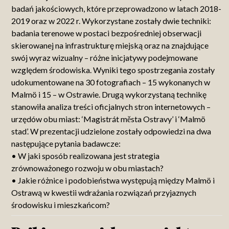
badań jakościowych, które przeprowadzono w latach 2018-
2019 oraz w 2022 r. Wykorzystane zostały dwie techniki:
badania terenowe w postaci bezpośredniej obserwacji
skierowanej na infrastrukturę miejską oraz na znajdujące
swój wyraz wizualny – różne inicjatywy podejmowane
względem środowiska. Wyniki tego spostrzegania zostały
udokumentowane na 30 fotografiach – 15 wykonanych w
Malmö i 15 – w Ostrawie. Drugą wykorzystaną technikę
stanowiła analiza treści oficjalnych stron internetowych –
urzędów obu miast: ‘Magistrát města Ostravy’ i ‘Malmö
stad’. W prezentacji udzielone zostały odpowiedzi na dwa
następujące pytania badawcze:
• W jaki sposób realizowana jest strategia
zrównoważonego rozwoju w obu miastach?
• Jakie różnice i podobieństwa występują między Malmö i
Ostrawą w kwestii wdrażania rozwiązań przyjaznych
środowisku i mieszkańcom?