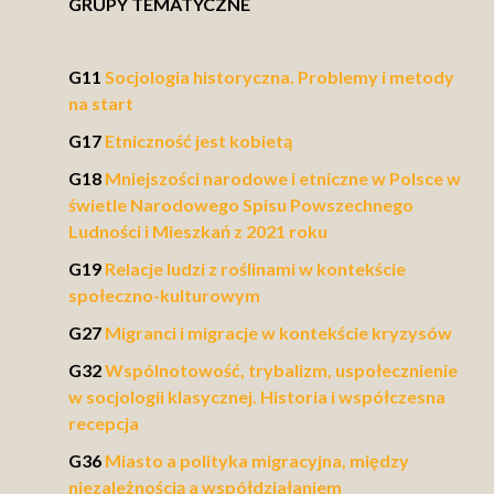
GRUPY TEMATYCZNE
G11
Socjologia historyczna. Problemy i metody
na start
G17
Etniczność jest kobietą
G18
Mniejszości narodowe i etniczne w Polsce w
świetle Narodowego Spisu Powszechnego
Ludności i Mieszkań z 2021 roku
G19
Relacje ludzi z roślinami w kontekście
społeczno-kulturowym
G27
Migranci i migracje w kontekście kryzysów
G32
Wspólnotowość, trybalizm, uspołecznienie
w socjologii klasycznej. Historia i współczesna
recepcja
G36
Miasto a polityka migracyjna, między
niezależnością a współdziałaniem