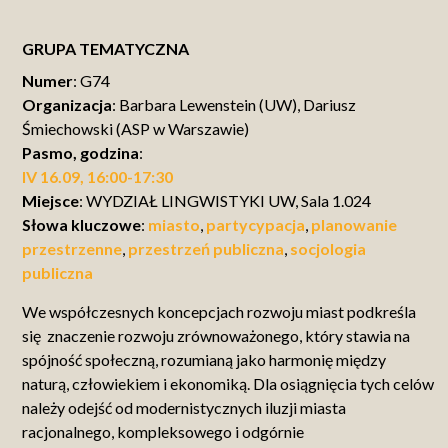
GRUPA TEMATYCZNA
Numer
: G74
Organizacja
: Barbara Lewenstein (UW), Dariusz
Śmiechowski (ASP w Warszawie)
Pasmo, godzina
:
IV 16.09, 16:00-17:30
Miejsce
: WYDZIAŁ LINGWISTYKI UW, Sala 1.024
Słowa kluczowe
:
miasto
,
partycypacja
,
planowanie
przestrzenne
,
przestrzeń publiczna
,
socjologia
publiczna
We współczesnych koncepcjach rozwoju miast podkreśla
się znaczenie rozwoju zrównoważonego, który stawia na
spójność społeczną, rozumianą jako harmonię między
naturą, człowiekiem i ekonomiką. Dla osiągnięcia tych celów
należy odejść od modernistycznych iluzji miasta
racjonalnego, kompleksowego i odgórnie