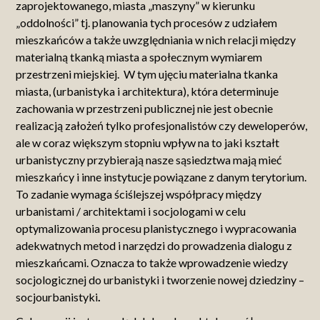
zaprojektowanego, miasta „maszyny” w kierunku
„oddolności” tj. planowania tych procesów z udziałem
mieszkańców a także uwzględniania w nich relacji między
materialną tkanką miasta a społecznym wymiarem
przestrzeni miejskiej. W tym ujęciu materialna tkanka
miasta, (urbanistyka i architektura), która determinuje
zachowania w przestrzeni publicznej nie jest obecnie
realizacją założeń tylko profesjonalistów czy deweloperów,
ale w coraz większym stopniu wpływ na to jaki kształt
urbanistyczny przybierają nasze sąsiedztwa mają mieć
mieszkańcy i inne instytucje powiązane z danym terytorium.
To zadanie wymaga ściślejszej współpracy między
urbanistami / architektami i socjologami w celu
optymalizowania procesu planistycznego i wypracowania
adekwatnych metod i narzędzi do prowadzenia dialogu z
mieszkańcami. Oznacza to także wprowadzenie wiedzy
socjologicznej do urbanistyki i tworzenie nowej dziedziny –
socjourbanistyki
.