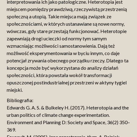
interpretowania ich jako patologiczne. Heterotopia jest
miejscem pomiędzy prawdziwą, rzeczywistą przestrzenią
społeczną a utopią. Takie miejsca mają związek ze
społecznościami, w których ustanawiane są nowe normy,
wówczas, gdy stare przestają funkcjonować. Heterotopie
zapewniają drogi ucieczki od normy tym samym
wzmacniając możliwości samostanowienia. Dają też
możliwość eksperymentowania w byciu innym, co daje
potencjał zrywania obecnego porządku rzeczy. Dlatego ta
koncepcja może być wykorzystana do analizy działań
społeczności, która powstała wokół transformacji
opuszczonej postindustrialnej przestrzeni w aktyny tygiel
miejski.
Bibliografia:
Edwards G. A. S. & Bulkeley H. (2017). Heterotopia and the
urban politics of climate change experimentation.
Environment and Planning D: Society and Space, 36(2) 350–
369.
Foucault, M. (2005). Inne przestrzenie. tłum. A. Rejniak-