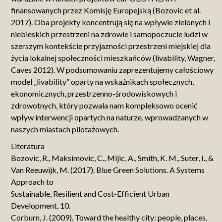
finansowanych przez Komisję Europejską (Bozovic et al.
2017). Oba projekty koncentrują się na wpływie zielonych i
niebieskich przestrzeni na zdrowie i samopoczucie ludzi w
szerszym kontekście przyjazności przestrzeni miejskiej dla
życia lokalnej społeczności mieszkańców (livability, Wagner,
Caves 2012). W podsumowaniu zaprezentujemy całościowy
model „livability” oparty na wskaźnikach społecznych,
ekonomicznych, przestrzenno-środowiskowych i
zdrowotnych, który pozwala nam kompleksowo ocenić
wpływ interwencji opartych na naturze, wprowadzanych w
naszych miastach pilotażowych.
Literatura
Bozovic, R., Maksimovic, C., Mijic, A., Smith, K. M., Suter, I., &
Van Reeuwijk, M. (2017). Blue Green Solutions. A Systems
Approach to
Sustainable, Resilient and Cost-Efficient Urban
Development, 10.
Corburn, J. (2009). Toward the healthy city: people, places,