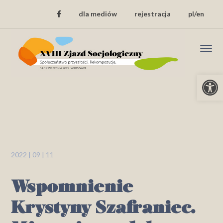
dla mediów
rejestracja
pl/en
Open
2022 | 09 | 11
Wspomnienie
Krystyny Szafraniec.