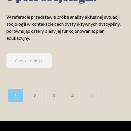
W referacie przedstawię próbę analizy aktualnej sytuacji
socjologii w kontekście cech dystynktywnych dyscypliny,
porównując cztery plany jej funkcjonowania: plan
edukacyjny,
Czytaj dalej »
1
2
3
4