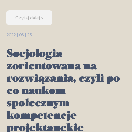
Czytaj dalej »
2022 | 03 | 25
Socjologia
zorientowana na
rozwiązania, czyli po
co naukom
społecznym
kompetencje
projektanckie