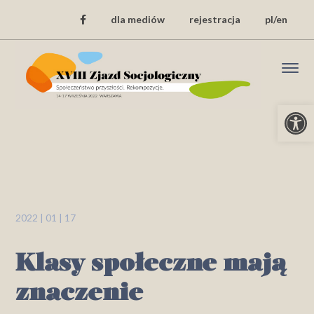
dla mediów
rejestracja
pl/en
Open
2022 | 01 | 17
Klasy społeczne mają
znaczenie